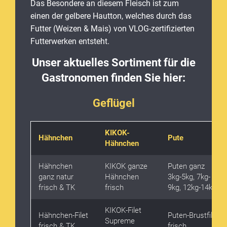
Das Besondere an diesem Fleisch ist zum
einen der gelbere Hautton, welches durch das
Futter (Weizen & Mais) von VLOG-zertifizierten
Futterwerken entsteht.
Unser aktuelles Sortiment für die
Gastronomen finden Sie hier:
Geflügel
KIKOK-
Hähnchen
Pute
Hähnchen
Hähnchen
KIKOK ganze
Puten ganz
ganz natur
Hähnchen
3kg-5kg, 7kg-
frisch & TK
frisch
9kg, 12kg-14kg
KIKOK-Filet
Hähnchen-Filet
Puten-Brustfilet
Supreme
frisch & TK
frisch