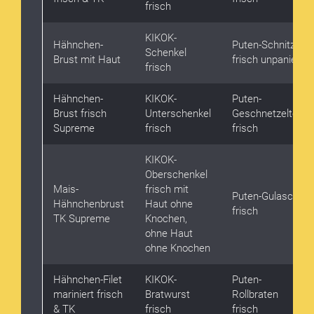
frisch
KIKOK-
Hähnchen-
Puten-Schnitzel
Schenkel
Brust mit Haut
frisch unpaniert
frisch
Hähnchen-
KIKOK-
Puten-
Brust frisch
Unterschenkel
Geschnetzeltes
Supreme
frisch
frisch
KIKOK-
Oberschenkel
Mais-
frisch mit
Puten-Gulasch
Hähnchenbrust
Haut ohne
frisch
TK Supreme
Knochen,
ohne Haut
ohne Knochen
Hähnchen-Filet
KIKOK-
Puten-
mariniert frisch
Bratwurst
Rollbraten
& TK
frisch
frisch