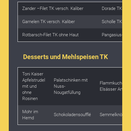
Zander –Filet TK versch. Kaliber
Dorade TK
Garnelen TK versch. Kaliber
Scholle TK
Rotbarsch-Filet TK ohne Haut
Pangasius-File
Desserts und Mehlspeisen TK
Toni Kaiser
Apfelstrudel
Palatschinken mit
Flammkuchen
mit und
Nuss-
Elsässer Art
ohne
Nougatfüllung
Rosinen
Mohr im
Schokoladensoufflé
Semmelknödel
Hemd